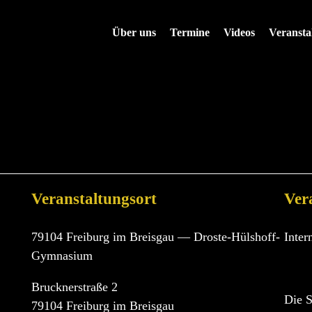
Über uns
Termine
Videos
Veransta
TOUR 2023
| 14.12.20
Veranstaltungsort
Ver
79104 Freiburg im Breisgau — Droste-Hülshoff-
Inter
Gymnasium
Brucknerstraße 2
Die S
79104 Freiburg im Breisgau