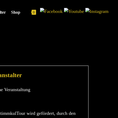
Navigation
lter
Shop
0
überspringen
23–15.12.2023
anstalter
ne Veranstaltung
timmkulTour wird gefördert, durch den