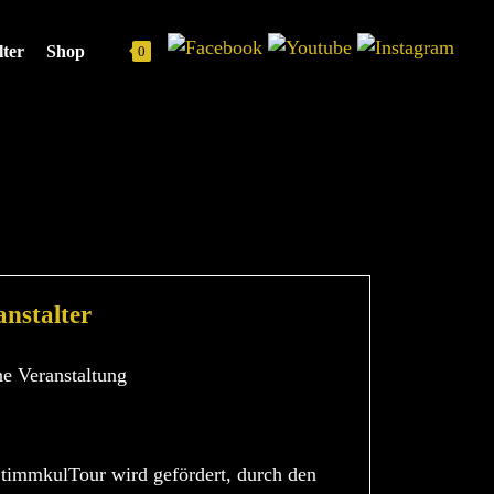
Navigation
lter
Shop
0
überspringen
12.2023
anstalter
ne Veranstaltung
timmkulTour wird gefördert, durch den