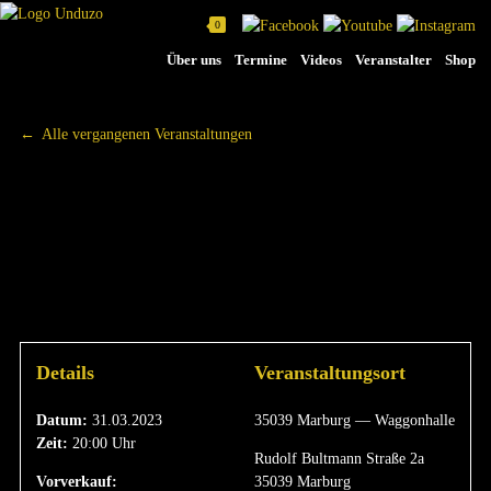
0
Na
Über uns
Termine
Videos
Veranstalter
Shop
üb
Alle vergangenen Veranstaltungen
FRIEDE, FREUDE,
GÖTTERFUNKEN
|
31.03.2023
Details
Veranstaltungsort
Datum:
31.03.2023
35039 Marburg — Waggonhalle
Zeit:
20:00 Uhr
Rudolf Bultmann Straße 2a
Vorverkauf:
35039 Marburg